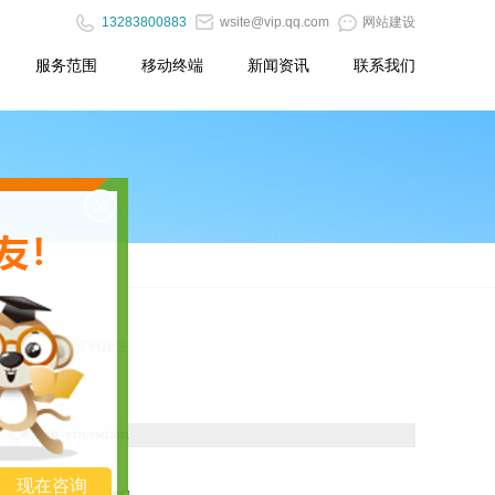
13283800883
wsite@vip.qq.com
网站建设
服务范围
移动终端
新闻资讯
联系我们
导体有限公司官网建设
现在咨询