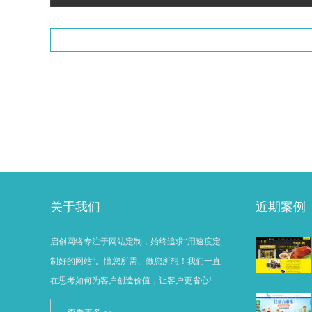
关于我们
近期案例
启创网络专注于网站定制，始终追求“用速度定
制好的网站”。懂您所需、做您所想！我们一直
在思考如何为客户创造价值，让客户更省心!